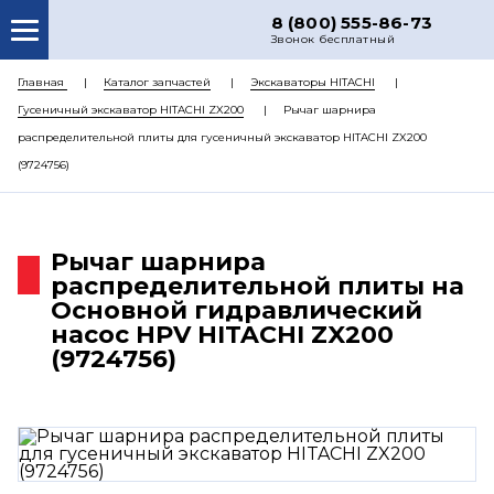
8 (800) 555-86-73
Звонок бесплатный
О НАС
Главная
Каталог запчастей
Экскаваторы HITACHI
Гусеничный экскаватор HITACHI ZX200
Рычаг шарнира
КАТАЛОГ ЗАПЧАСТЕЙ
распределительной плиты для гусеничный экскаватор HITACHI ZX200
РЕМОНТ
(9724756)
ДОСТАВКА
ЦЕНЫ
Рычаг шарнира
распределительной плиты на
КОНТАКТЫ
Основной гидравлический
насос HPV HITACHI ZX200
(9724756)