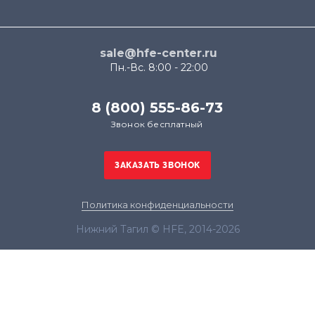
sale@hfe-center.ru
Пн.-Вс. 8:00 - 22:00
8 (800) 555-86-73
Звонок бесплатный
Политика конфиденциальности
Нижний Тагил © HFE, 2014-2026
Продолжая использовать наш сайт, вы даёте
согласие на обработку файлов cookie в целях
функционирования сайта и сбора статистики в
соответствии с
политикой конфиденциальности