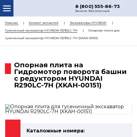
8 (800) 555-86-73
Звонок бесплатный
О НАС
Главная
Каталог запчастей
Экскаваторы HYUNDAI
Гусеничный экскаватор HYUNDAI R290LC-7H
Опорная плита для
КАТАЛОГ ЗАПЧАСТЕЙ
гусеничный экскаватор HYUNDAI R290LC-7H (XKAH-00151)
РЕМОНТ
ДОСТАВКА
Опорная плита на
ЦЕНЫ
Гидромотор поворота башни
с редуктором HYUNDAI
КОНТАКТЫ
R290LC-7H (XKAH-00151)
Каталожные номера: