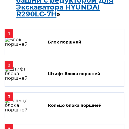
башни с редуктором для
Экскаватора HYUNDAI
R290LC-7H
»
1
Блок поршней
2
Штифт блока поршней
3
Кольцо блока поршней
4