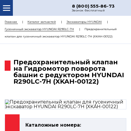
8 (800) 555-86-73
Звонок бесплатный
О НАС
Главная
Каталог запчастей
Экскаваторы HYUNDAI
Гусеничный экскаватор HYUNDAI R290LC-7H
Предохранительный
КАТАЛОГ ЗАПЧАСТЕЙ
клапан для гусеничный экскаватор HYUNDAI R290LC-7H (XKAH-00122)
РЕМОНТ
ДОСТАВКА
Предохранительный клапан
ЦЕНЫ
на Гидромотор поворота
башни с редуктором HYUNDAI
КОНТАКТЫ
R290LC-7H (XKAH-00122)
Каталожные номера: